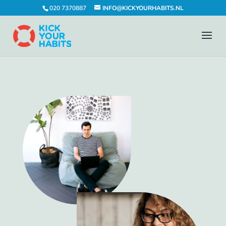
020 7370887
INFO@KICKYOURHABITS.NL