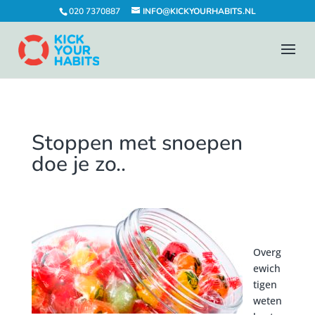
020 7370887
INFO@KICKYOURHABITS.NL
Stoppen met snoepen
doe je zo..
Overg
ewich
tigen
weten