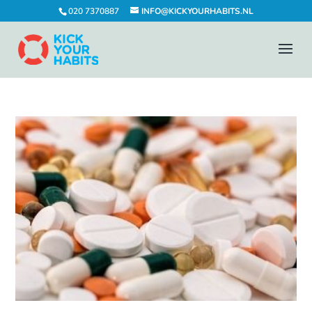
020 7370887
INFO@KICKYOURHABITS.NL