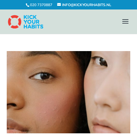
020 7370887
INFO@KICKYOURHABITS.NL