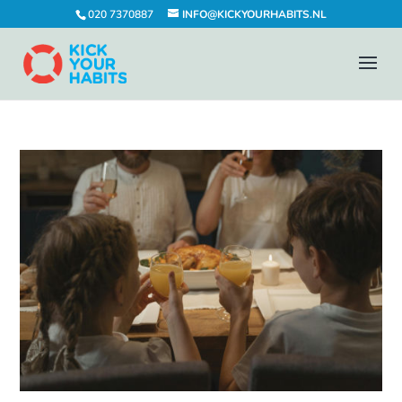
020 7370887
INFO@KICKYOURHABITS.NL