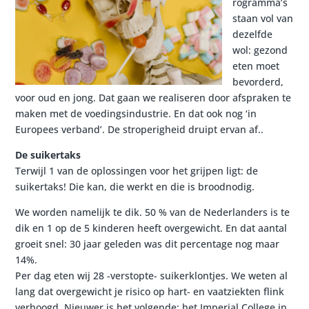
rogramma’s
staan vol van
dezelfde
wol: gezond
eten moet
bevorderd,
voor oud en jong. Dat gaan we realiseren door afspraken te
maken met de voedingsindustrie. En dat ook nog ‘in
Europees verband’. De stroperigheid druipt ervan af..
De suikertaks
Terwijl 1 van de oplossingen voor het grijpen ligt: de
suikertaks! Die kan, die werkt en die is broodnodig.
We worden namelijk te dik. 50 % van de Nederlanders is te
dik en 1 op de 5 kinderen heeft overgewicht. En dat aantal
groeit snel: 30 jaar geleden was dit percentage nog maar
14%.
Per dag eten wij 28 -verstopte- suikerklontjes. We weten al
lang dat overgewicht je risico op hart- en vaatziekten flink
verhoogd. Nieuwer is het volgende: het Imperial College in