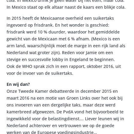
cola. In Mexico drink je geen water bij het eten, maar cola.
In Mexico staat op elk altaar naast de kaars een blikje cola.
In 2015 heeft de Mexicaanse overheid een suikertaks
ingevoerd op frisdrank. En het wonder is geschied:
frisdrank werd 10 % duurder, waardoor het gemiddelde
gewicht van de Mexicaan met 6 % afnam. (Mexico is een
arm land, waarschijnlijk moet de marge in een rijk land als
Nederland wat groter zijn). Reden voor Jamie om een
stevige en succesvolle lobby in Engeland te beginnen.
Ook de WHO sprak zich in een rapport, oktober 2016, uit
voor de invoer van de suikertaks.
En wij dan?
Onze Tweede Kamer debatteerde in december 2015 en
maart 2016 na een motie van Groen Links over het ook bij
ons invoeren van een dergelijke taks, maar deze werd
kamerbreed afgewezen. De PvdA vond het bijvoorbeeld te
ingewikkeld voor de belastingdienst…. Liever leunen wij in
Nederland achterover en vertrouwen we op de goede
werken van de Europese voedingsindustrie…