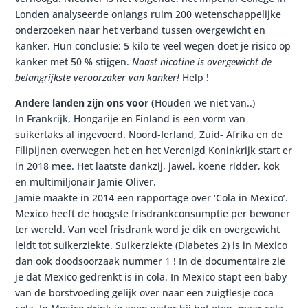
Londen analyseerde onlangs ruim 200 wetenschappelijke
onderzoeken naar het verband tussen overgewicht en
kanker. Hun conclusie: 5 kilo te veel wegen doet je risico op
kanker met 50 % stijgen.
Naast nicotine is overgewicht de
belangrijkste veroorzaker van kanker!
Help !
Andere landen zijn ons voor (
Houden we niet van..)
In Frankrijk, Hongarije en Finland is een vorm van
suikertaks al ingevoerd. Noord-Ierland, Zuid- Afrika en de
Filipijnen overwegen het en het Verenigd Koninkrijk start er
in 2018 mee. Het laatste dankzij, jawel, koene ridder, kok
en multimiljonair Jamie Oliver.
Jamie maakte in 2014 een rapportage over ‘Cola in Mexico’.
Mexico heeft de hoogste frisdrankconsumptie per bewoner
ter wereld. Van veel frisdrank word je dik en overgewicht
leidt tot suikerziekte. Suikerziekte (Diabetes 2) is in Mexico
dan ook doodsoorzaak nummer 1 ! In de documentaire zie
je dat Mexico gedrenkt is in cola. In Mexico stapt een baby
van de borstvoeding gelijk over naar een zuigflesje coca