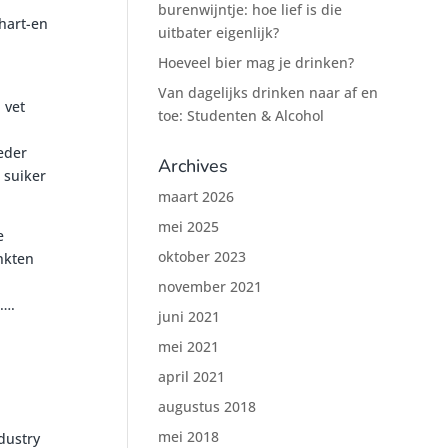
burenwijntje: hoe lief is die
 hart-en
uitbater eigenlijk?
Hoeveel bier mag je drinken?
Van dagelijks drinken naar af en
 vet
toe: Studenten & Alcohol
ieder
Archives
 suiker
maart 2026
mei 2025
e
oktober 2023
nkten
november 2021
r….
juni 2021
mei 2021
april 2021
augustus 2018
mei 2018
dustry