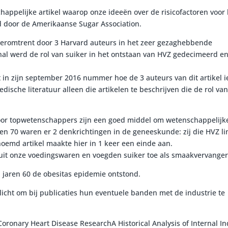
happelijke artikel waarop onze ideeën over de risicofactoren voor
d door de Amerikaanse Sugar Association.
hieromtrent door 3 Harvard auteurs in het zeer gezaghebbende
nal werd de rol van suiker in het ontstaan van HVZ gedecimeerd en
t in zijn september 2016 nummer hoe de 3 auteurs van dit artikel 
sche literatuur alleen die artikelen te beschrijven die de rol van
oor topwetenschappers zijn een goed middel om wetenschappelijk
ren 70 waren er 2 denkrichtingen in de geneeskunde: zij die HVZ li
noemd artikel maakte hier in 1 keer een einde aan.
 uit onze voedingswaren en voegden suiker toe als smaakvervange
d jaren 60 de obesitas epidemie ontstond.
licht om bij publicaties hun eventuele banden met de industrie te
oronary Heart Disease ResearchA Historical Analysis of Internal In