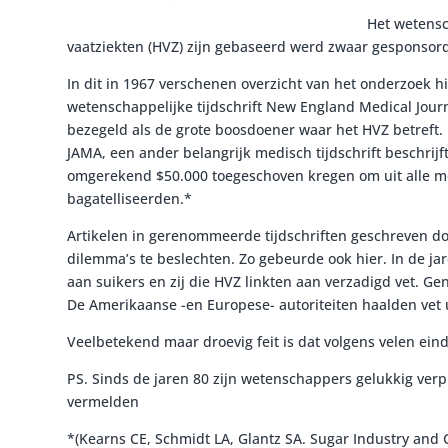
Het wetensc
vaatziekten (HVZ) zijn gebaseerd werd zwaar gesponsor
In dit in 1967 verschenen overzicht van het onderzoek 
wetenschappelijke tijdschrift New England Medical Jour
bezegeld als de grote boosdoener waar het HVZ betreft.
JAMA, een ander belangrijk medisch tijdschrift beschrijf
omgerekend $50.000 toegeschoven kregen om uit alle medi
bagatelliseerden.*
Artikelen in gerenommeerde tijdschriften geschreven d
dilemma’s te beslechten. Zo gebeurde ook hier. In de ja
aan suikers en zij die HVZ linkten aan verzadigd vet. Ge
De Amerikaanse -en Europese- autoriteiten haalden vet
Veelbetekend maar droevig feit is dat volgens velen ein
PS. Sinds de jaren 80 zijn wetenschappers gelukkig verp
vermelden
*(Kearns CE, Schmidt LA, Glantz SA. Sugar Industry and C