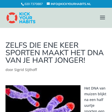
020 7370887
INFO@KICKYOURHABITS.NL
ZELFS DIE ENE KEER
SPORTEN MAAKT HET DNA
VAN JE HART JONGER!
door
Sigrid Sijthoff
Het DNA van
muizen blijkt
na een half
uurtje
sporten een