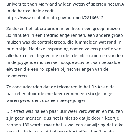
universiteit van Maryland wilden weten of sporten het DNA
in de hartcel beinvloedt.
https://www.ncbi.nlm.nih.gov/pubmed/28166612
Ze doken het laboratorium in en lieten een groep muizen
30 minuten in een tredmolentje rennen, een andere groep
muizen was de controlegroep, die lummelden wat rond in
hun hokje. Na deze inspanning namen ze een proefje van
alle hartcellen, legden die onder de microscoop en vonden
in de joggende muizen verhoogde activiteit van bepaalde
eiwitten die een rol spelen bij het verlengen van de
telomeren.
Ze concludeerden dat de telomeren in het DNA van de
hartcellen door die ene keer rennen een stukje langer
waren geworden, dus een beetje jonger!
Dit effect was na een paar uur weer verdwenen en muizen
zijn geen mensen, dus het is niet zo dat je door 1 keertje
rennen 130 wordt, maar het is wel een aanwijzing dat ‘elke
keer dat je je inspant het een direct effect heeft op de